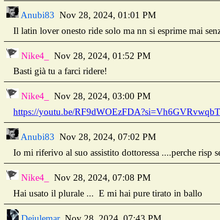
Anubi83
Nov 28, 2024, 01:01 PM
Il latin lover onesto ride solo ma nn si esprime mai sen
Nike4_
Nov 28, 2024, 01:52 PM
Basti già tu a farci ridere!
Nike4_
Nov 28, 2024, 03:00 PM
https://youtu.be/RF9dWOEzFDA?si=Vh6GVRvwqb
Anubi83
Nov 28, 2024, 07:02 PM
Io mi riferivo al suo assistito dottoressa ....perche risp
Nike4_
Nov 28, 2024, 07:08 PM
Hai usato il plurale ... E mi hai pure tirato in ballo
Deiulemar
Nov 28, 2024, 07:43 PM