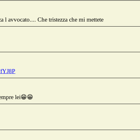
za l avvocato.... Che tristezza che mi mettete
TfYJ8P
 sempre lei😁😁